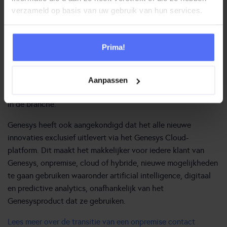
gebaseerde architectuur is het platform gebouwd voor
verzameld op basis van uw gebruik van hun services.
developers, door developers. In feite is alleen al afgelopen
jaar 60% van 7 miljard maandelijkse API-gespekken op het
platform afkomstig van klanten en partners. Daarnaast
Prima!
hebben organisaties nog meer kans om Genesys Cloud
passend te maken door het gebruik van applicaties,
integraties en diensten uit de
Genesys AppFoundry
, de snelst
Aanpassen
groeiende gespecialiseerde customer experience marktplaats
in de branche.
Genesys heeft ook aangekondigd dat het alle nieuwe
innovaties exclusief uitlevert via het Genesys Cloud-
platform. Dit maakt het makkelijker voor iedere klant van
Genesys, onpremise, cloud of hybride, nieuwe mogelijkheden
te gaan gebruiken waaronder artificial intelligence, digitaal
en predictive analytics, onafhankelijk van het
Genesysproduct dat ze gebruiken.
Lees meer over de transitie van een onpremise contact