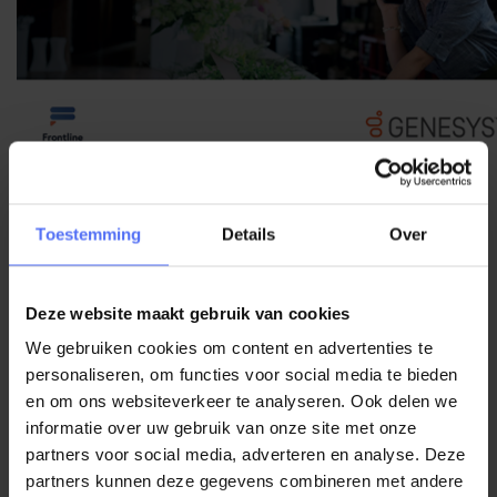
Toestemming
Details
Over
Ik ontvang graag het whitepaper
Deze website maakt gebruik van cookies
*
indicates required
*
Mijn e-mailadres is
We gebruiken cookies om content en advertenties te
personaliseren, om functies voor social media te bieden
en om ons websiteverkeer te analyseren. Ook delen we
*
Mijn voornaam is
informatie over uw gebruik van onze site met onze
partners voor social media, adverteren en analyse. Deze
partners kunnen deze gegevens combineren met andere