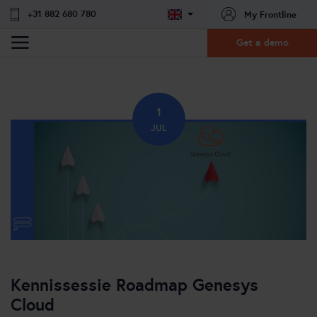
+31 882 680 780
My Frontline
Get a demo
1
JUL
Kennissessie Roadmap Genesys
Cloud