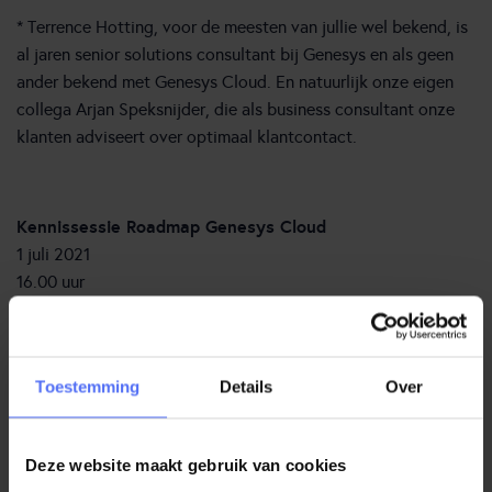
* Terrence Hotting, voor de meesten van jullie wel bekend, is
al jaren senior solutions consultant bij Genesys en als geen
ander bekend met Genesys Cloud. En natuurlijk onze eigen
collega Arjan Speksnijder, die als business consultant onze
klanten adviseert over optimaal klantcontact.
Kennissessie Roadmap Genesys Cloud
1 juli 2021
16.00 uur
Inmiddels heeft de kennissessie plaatsgevonden.
Meer weten
Toestemming
Details
Over
over Genesys Cloud? Kijk dan op onze website.
Deze website maakt gebruik van cookies