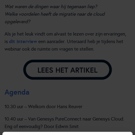
Wat waren de dingen waar hij tegenaan liep?
Welke voordelen heeft de migratie naar de cloud
opgeleverd?
Als je het leuk vindt om alvast te lezen over zijn ervaringen,
dit interview
is
een aanrader. Uiteraard heb je tijdens het
webinar ook de ruimte om vragen te stellen.
Agenda
10.30 uur – Welkom door Hans Reuver
10.40 uur – Van Genesys PureConnect naar Genesys Cloud.
Eng of eenvoudig? Door Edwin Smit