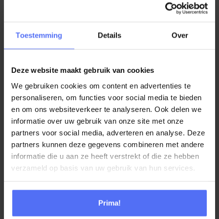
11.00 uur – Q&A
Toestemming
Details
Over
Sluit je liever aan bij de technische editie over de
migratie naar de cloud? Schrijf je dan in voor het
Webinar Cloudmigratie – de technische editie
Deze website maakt gebruik van cookies
We gebruiken cookies om content en advertenties te
personaliseren, om functies voor social media te bieden
en om ons websiteverkeer te analyseren. Ook delen we
Inmiddels heeft het webinar plaatsgevonden.
Meer weten
informatie over uw gebruik van onze site met onze
over Genesys Cloud? Kijk dan hier.
partners voor social media, adverteren en analyse. Deze
partners kunnen deze gegevens combineren met andere
informatie die u aan ze heeft verstrekt of die ze hebben
verzameld op basis van uw gebruik van hun services.
Prima!
SHARE THIS EVENT