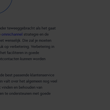
ander teweeggebracht als het gaat
e
omnichannel
strategie en de
et wenselijk. Die zal je moeten
uk op verbetering. Verbetering in
et faciliteren in goede
antcontacten kunnen worden
 de best passende klantenservice
rin valt over het algemeen nog veel
et vinden en behouden van
 en te ondersteunen met goede