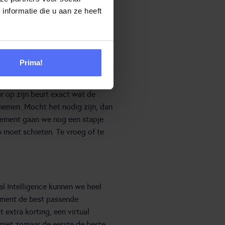
nformatie die u aan ze heeft
ideale klantreis. Hierbij vindt de
ssenkomst van een bot of
Prima!
an ondersteuning. Door inzet van,
irtuele assistenten etc. én de
r op zijn beurt exact wat de
nemen. Mocht het nodig zijn, dan
gement gaan we nog een stapje
p moet schieten. Te vroeg of te
al Intelligence kunnen we heel
moment de best passende
extra korting, een virtual
 niet zomaar de eerste de beste