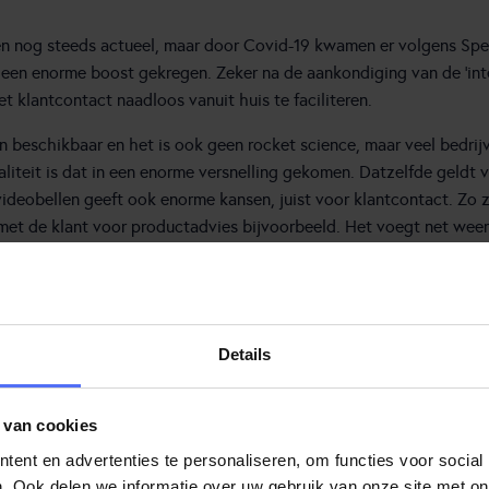
en nog steeds actueel, maar door Covid-19 kwamen er volgens Spek
 een enorme boost gekregen. Zeker na de aankondiging van de ‘in
t klantcontact naadloos vanuit huis te faciliteren.
n beschikbaar en het is ook geen rocket science, maar veel bedrijv
liteit is dat in een enorme versnelling gekomen. Datzelfde geldt 
deobellen geeft ook enorme kansen, juist voor klantcontact. Zo zou
et de klant voor productadvies bijvoorbeeld. Het voegt net weer 
nsen. Slimme ondernemers doen er hun voordeel mee.”
en goede verkoper in de winkel voelt feilloos aan
p welk moment hij of zij een klant te hulp moet
Details
chieten. Te vroeg of te laat wekt irritaties bij de
lant. Online is dat niet anders.
 van cookies
ent en advertenties te personaliseren, om functies voor social
. Ook delen we informatie over uw gebruik van onze site met on