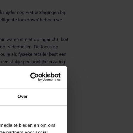
snijder nog wat uitdagingen bij.
telligente lockdown’ hebben we
en waren er niet op ingericht, laat
voor videobellen. De focus op
 je als fysieke retailer best een
een stukje persoonlijke ervaring
Over
 media te bieden en om ons
ze partners voor social