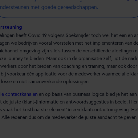
ndersteunen met goede gereedschappen.
rsteuning
elingen heeft Covid-19 volgens Speksnijder toch wel het een en 
zagen we bedrijven vooral worstelen met het implementeren van d
channel omgeving zijn silo’s tussen de verschillende afdelingen ni
e journey te bieden. Maar ook in de organisatie zelf, ligt de nadr
werkers door het bieden van coaching en training, maar ook door h
bij voorkeur één applicatie voor de medewerker waarmee alle kl
l losse en niet samenwerkende oplossingen.
alle contactkanalen
en op basis van business logica bied je het aan
t de juiste (klant-)informatie en antwoordsuggesties in beeld. Hie
s vaak het kostbaarste ‘element’ in een klantcontactomgeving. H
. Alle redenen dus om de medewerker de juiste aandacht te geven