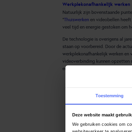
Werkplekonafhankelijk werken
Natuurlijk zijn bovenstaande punt
“
Thuiswerken
en videobellen heeft
veel tijd en energie gestoken om he
De technologie is overigens al jare
staan op voorbereid. Door de actua
werkplekonafhankelijk werken en vi
videoverbinding kunnen opzetten m
en beleving toe en biedt volop ka
E
o
Toestemming
s
k
Deze website maakt gebruik
We gebruiken cookies om cont
websiteverkeer te analyseren