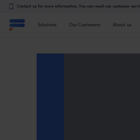
Contact us for more information. You can reach our customer serv
Solutions
Our Customers
About us
Solutions
Our Customers
About us
Genesys Cloud CX
Reference cases
About Frontline Solutions
Frontline Mail Manager
Our Team
Verint