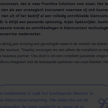
antcontact, dat is waar Frontline Solutions voor staat. Het b
 zien als een strategisch instrument waarmee zij zich kunn
 niet uit of het bedrijf al een volledig ontwikkelde klantcon
 Er is altijd een passende oplossing. Arjan Speksnijder, busin
 laatste trends en ontwikkelingen in klantcontact technologi
ntenservice medewerker.
n dertig jaar ervaring een gevestigde naam in de wereld van klantc
ijder resoluut. “Daarbij verzorgen we niet alleen de installatie en 
ls business partner. Ons doel is om een compleet passende omgev
adloos integreert met de bestaande systemen van onze klanten. H
e medewerker is vaak het kostbaarste ‘element’ in
en klantcontactomgeving. Alle reden dus om de
edewerker de juiste aandacht te geven en te