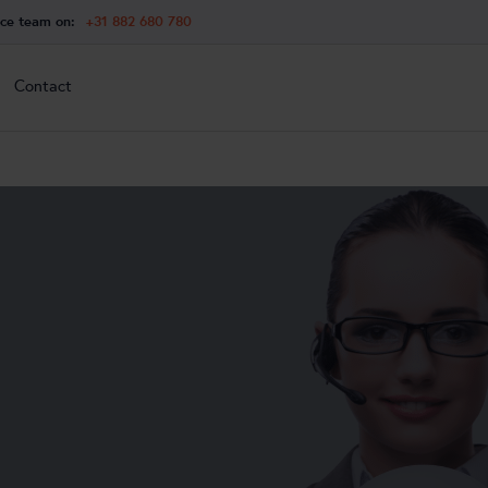
ice team on:
+31 882 680 780
Contact
Contact
Contact