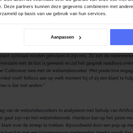
e. Deze partners kunnen deze gegevens combineren met andere i
erzameld op basis van uw gebruik van hun services.
 worden ook steeds slimmer. Speksnijder: “Je wilt altijd de meest 
d en komt hij tot conversie of antwoord op zijn vraag. Zónder tu
Aanpassen
n dat een groot deel van de klanten behoefte heeft aan een vorm v
slimme technologie zoals een contextuele
kennisbank
, chatbots, v
lant optimaal worden geholpen in zijn reis. Zo ziet de medewerke
versatie met de bot is geweest en zal het gesprek naadloos over
an ‘CoBrowse’ mee met de websitebezoeker. Met predictive enga
inkel voelt feilloos aan op welk moment hij of zij een klant te hul
line is dat niet anders.”
ag van de websitebezoekers te analyseren met behulp van Artifici
aat gaat zijn van het websitebezoek. Hierdoor kan op het juiste 
lant over de streep te trekken. Bijvoorbeeld door een pop-up met 
ke livechat met een klantenservice medewerker. Hierbij wordt dan