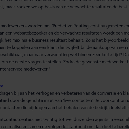
t, maar zoeken we op basis van de verwachte resultaten de best
e medewerkers worden met ‘Predictive Routing’ continu gemeten en
van een websitebezoeker en de verwachte resultaten wordt een me
ijk het maximale business resultaat behaalt. Zo is het bijvoorbee
n te koppelen aan een klant die twijfelt bij de aankoop van een n
schikbaar, maar naar verwachting wel binnen zeer korte tijd? Dan
 om de eerste vragen te stellen. Zodra de gewenste medewerker b
ntenservice medewerker.”
ce
ragen bij aan het verhogen en verbeteren van de conversie en kla
eterd door de gerichte inzet van ‘live-contacten’. Je voorkomt onn
contacten die bijdragen aan het behalen van de bedrijfsdoelstelli
antcontactcenters met twintig tot wel duizenden agents in versch
n en realiseren samen de volgende stap(pen) om dat doel te bereike