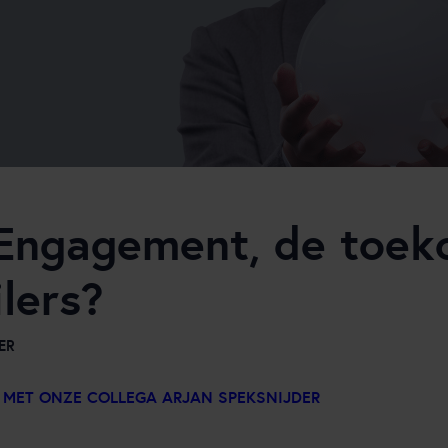
 Engagement, de toek
ilers?
ER
– MET ONZE COLLEGA ARJAN SPEKSNIJDER