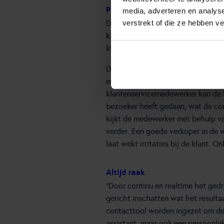
Predictive engagement
media, adverteren en analys
verstrekt of die ze hebben v
De technologieën voor klantcontact
klant zelf zijn weg door het aanbo
klantenservice medewerker.
De praktijk is vaak anders. We zie
en optimale samenwerking tussen 
klantenservicemedewerker kan de k
bezoeker heeft gedaan, wat de con
kijkt de medewerker met behulp v
verder. Een goede verkoper in de w
laat wekt irritaties bij de klant. On
Altijd raak
“Door continu en realtime het gedr
gericht inschatten wat het result
contacttool worden ingezet om de k
assistant, maar ook een persoonlij