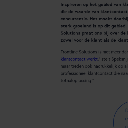
Inspireren op het gebied van kl
die de waarde van klantcontact
concurrentie. Het maakt daarbij
sterk groeiend is op dit gebied.
Solutions praat ons bij over de
zowel voor de klant als de kla
Frontline Solutions is met meer da
klantcontact werkt
,” stelt Speksn
maar treden ook nadrukkelijk op a
professioneel klantcontact die na
totaaloplossing.”
D
e
m