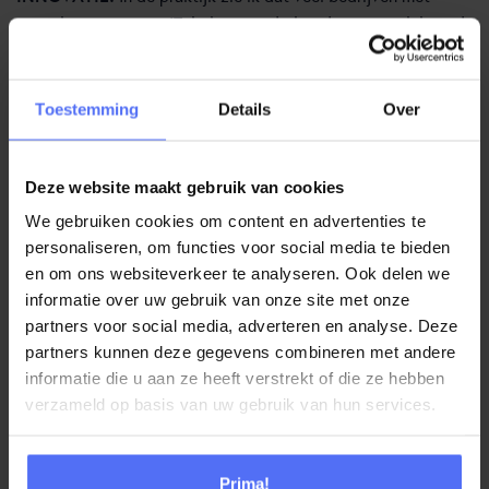
name bezig zijn met IT, beheer, onderhoud en nauwelijks tijd
hebben voor innovatie. En juist dát is het sleutelwoord om
een geweldige customer experience te kunnen bieden. In de
ideale wereld:
Toestemming
Details
Over
Heb je meer inkomsten door als organisatie innovatief
te zijn
Deze website maakt gebruik van cookies
Wil de business meer klanten efficiënt en goed
We gebruiken cookies om content en advertenties te
bedienen zonder (veel) extra agenten te moeten
personaliseren, om functies voor social media te bieden
inzetten
en om ons websiteverkeer te analyseren. Ook delen we
Verhoog je de efficiency en verlaag je de kosten
informatie over uw gebruik van onze site met onze
(bijvoorbeeld door inzet van chatbots)
partners voor social media, adverteren en analyse. Deze
Verhoog je de revenu’s door meer innovatief te zijn
partners kunnen deze gegevens combineren met andere
(bijv. inzet van Bots en/of Artificial Intelligence)
informatie die u aan ze heeft verstrekt of die ze hebben
Bedien je bestaande klanten door kosteneffectief te
verzameld op basis van uw gebruik van hun services.
werken en haal je nieuwe klanten binnen met nieuwe en
innovatieve toepassingen
Wil de business meer digitale kanalen kunnen inzetten,
Prima!